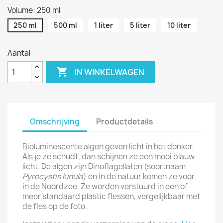
Volume: 250 ml
250 ml
500 ml
1 liter
5 liter
10 liter
Aantal

IN WINKELWAGEN
Omschrijving
Productdetails
Bioluminescente algen geven licht in het donker.
Als je ze schudt, dan schijnen ze een mooi blauw
licht. De algen zijn Dinoflagellaten (soortnaam
Pyrocystis lunula
) en in de natuur komen ze voor
in de Noordzee. Ze worden verstuurd in een of
meer standaard plastic flessen, vergelijkbaar met
de fles op de foto.