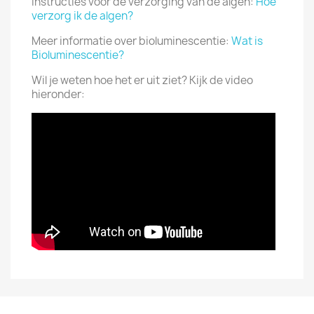
Instructies voor de verzorging van de algen:
Hoe
verzorg ik de algen?
Meer informatie over bioluminescentie:
Wat is
Bioluminescentie?
Wil je weten hoe het er uit ziet? Kijk de video
hieronder: